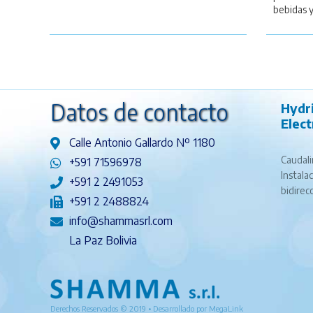
bebidas y
Datos de contacto
Hydr
Elec
Calle Antonio Gallardo Nº 1180
Caudali
+591 71596978
Instala
+591 2 2491053
bidirec
+591 2 2488824
info@shammasrl.com
La Paz Bolivia
Derechos Reservados © 2019 • Desarrollado por
MegaLink