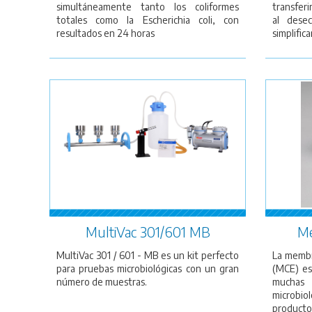
simultáneamente tanto los coliformes
transferi
totales como la Escherichia coli, con
al dese
resultados en 24 horas
simplifica
MultiVac 301/601 MB
Me
MultiVac 301 / 601 - MB es un kit perfecto
La membr
para pruebas microbiológicas con un gran
(MCE) es
número de muestras.
muchas
microbio
product