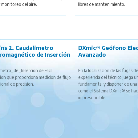
 monitoreo del aire.
libres de mantenimiento.
ins 2. Caudalimetro
DXmic® Geófono Elec
tromagnético de Inserción
Avanzado
metro_de_Insercion de Facil
En la localización de las fugas de
cion que proporciona medicion de flujo
experiencia del técnico juega u
cional de precision.
fundamental y disponer de una
como el Sistema DXmic® se ha
imprescindible.