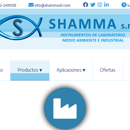
2-2491053
info@shammasrl.com
Sá
co
Productos
▾
Aplicaciones
▾
Ofertas