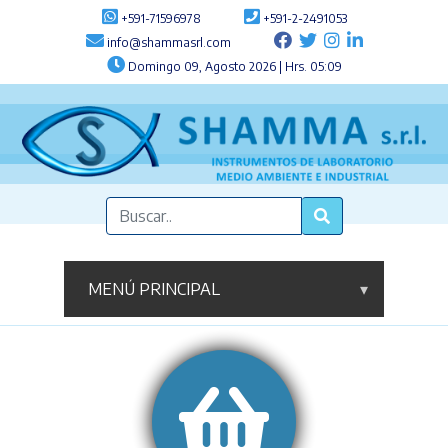
+591-71596978
+591-2-2491053
info@shammasrl.com
Domingo 09, Agosto 2026 | Hrs. 05:09
MENÚ PRINCIPAL
▾