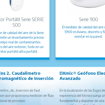
or Portátil Serie SERIE
Serie 900
500
El medidor de calidad del aire 
S900 es liviano, discreto y fá
r de calidad del aire de la Serie
montar en la pared.
mite un levantamiento preciso
iempo real de contaminantes
 del aire exterior, todo en un
itor portátil ultra portátil.
ins 2. Caudalimetro
DXmic® Geófono Elec
tromagnético de Inserción
Avanzado
metro_de_Insercion de Facil
En la localización de las fugas de
cion que proporciona medicion de flujo
experiencia del técnico juega u
cional de precision.
fundamental y disponer de una