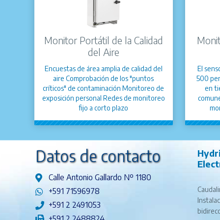
Monitor Portátil de la Calidad
Monit
del Aire
Encuestas de área amplia de calidad del
El senso
aire Comprobación de los "puntos
500 per
críticos" de contaminación Monitoreo de
en t
exposición personal Redes de monitoreo
comunes
fijo a corto plazo
mon
Datos de contacto
Hydr
Elec
Calle Antonio Gallardo Nº 1180
Caudali
+591 71596978
Instala
+591 2 2491053
bidirec
+591 2 2488824