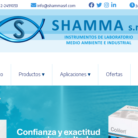
-2-2491053
info@shammasrl.com
J
co
Productos
▾
Aplicaciones
▾
Ofertas