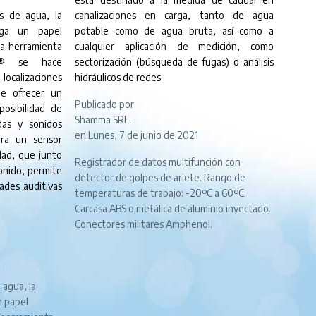
as de agua, la
canalizaciones en carga, tanto de agua
ega un papel
potable como de agua bruta, así como a
a herramienta
cualquier aplicación de medición, como
c® se hace
sectorización (búsqueda de fugas) o análisis
localizaciones
hidráulicos de redes.
de ofrecer un
Publicado por
posibilidad de
Shamma SRL.
das y sonidos
en Lunes, 7 de junio de 2021
ora un sensor
idad, que junto
Registrador de datos multifunción con
sonido, permite
detector de golpes de ariete. Rango de
ades auditivas
temperaturas de trabajo: -20ºC a 60ºC.
Carcasa ABS o metálica de aluminio inyectado.
Conectores militares Amphenol.
 agua, la
n papel