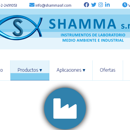
-2-2491053
info@shammasrl.com
V
co
Productos
▾
Aplicaciones
▾
Ofertas