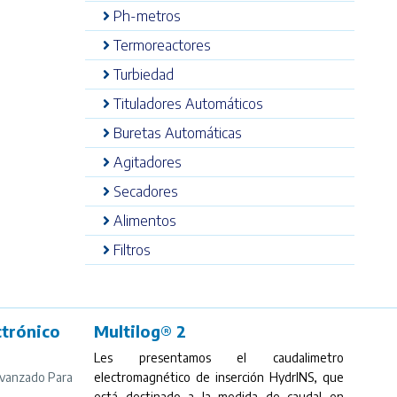
Ph-metros
Termoreactores
Turbiedad
Tituladores Automáticos
Buretas Automáticas
Agitadores
Secadores
Alimentos
Filtros
trónico
Multilog® 2
Les presentamos el caudalimetro
vanzado Para
electromagnético de inserción HydrINS, que
está destinado a la medida de caudal en