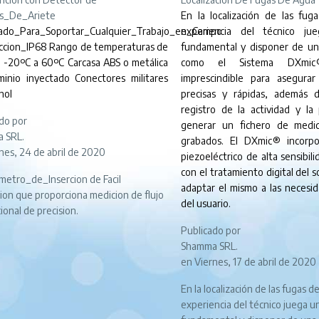
s_De_Ariete
En la localización de las fug
ado_Para_Soportar_Cualquier_Trabajo_en_Campo
experiencia del técnico ju
ccion_IP68 Rango de temperaturas de
fundamental y disponer de un
: -20ºC a 60ºC Carcasa ABS o metálica
como el Sistema DXmi
minio inyectado Conectores militares
imprescindible para asegurar 
nol
precisas y rápidas, además 
registro de la actividad y la 
do por
generar un fichero de medi
 SRL.
grabados. El DXmic® incorp
nes, 24 de abril de 2020
piezoeléctrico de alta sensibil
con el tratamiento digital del 
metro_de_Insercion de Facil
adaptar el mismo a las necesid
cion que proporciona medicion de flujo
del usuario.
cional de precision.
Publicado por
Shamma SRL.
en Viernes, 17 de abril de 2020
En la localización de las fugas de
experiencia del técnico juega u