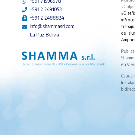
+591 71596978
#Golpe
+591 2 2491053
#Diseñ
+591 2 2488824
#Prote
info@shammasrl.com
trabajo
de alu
La Paz Bolivia
Amphe
Publica
Shamma
en Vier
Derechos Reservados © 2019 • Desarrollado por
MegaLink
Caudali
Instala
bidirec