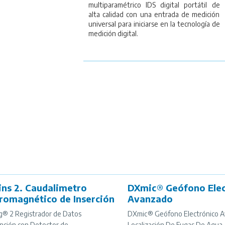
multiparamétrico IDS digital portátil de
alta calidad con una entrada de medición
universal para iniciarse en la tecnología de
medición digital.
ins 2. Caudalimetro
DXmic® Geófono Elec
tromagnético de Inserción
Avanzado
g® 2 Registrador de Datos
DXmic® Geófono Electrónico A
nción con Detector de
Localización De Fugas De Agua