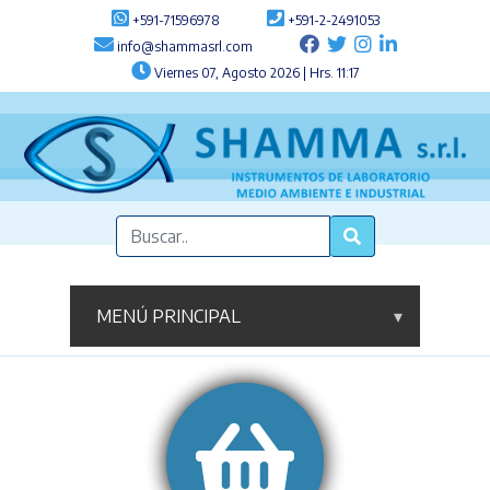
+591-71596978
+591-2-2491053
info@shammasrl.com
Viernes 07, Agosto 2026 | Hrs. 11:17
MENÚ PRINCIPAL
▾