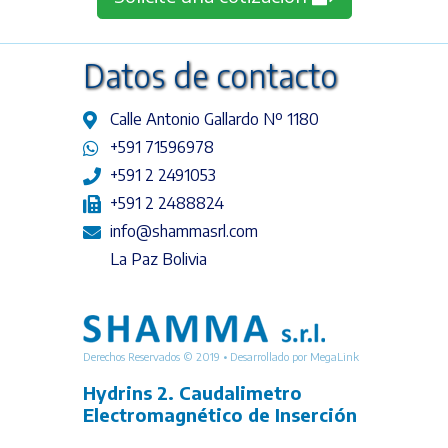
Datos de contacto
Calle Antonio Gallardo Nº 1180
+591 71596978
+591 2 2491053
+591 2 2488824
info@shammasrl.com
La Paz Bolivia
Derechos Reservados © 2019 • Desarrollado por
MegaLink
Hydrins 2. Caudalimetro
Electromagnético de Inserción