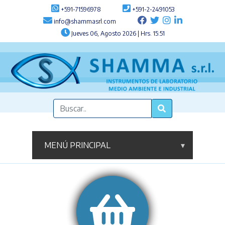
+591-71596978
+591-2-2491053
info@shammasrl.com
Jueves 06, Agosto 2026 | Hrs. 15:51
MENÚ PRINCIPAL
▾