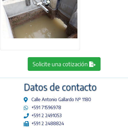
Solicite una cotización
Datos de contacto
Calle Antonio Gallardo Nº 1180
+591 71596978
+591 2 2491053
+591 2 2488824