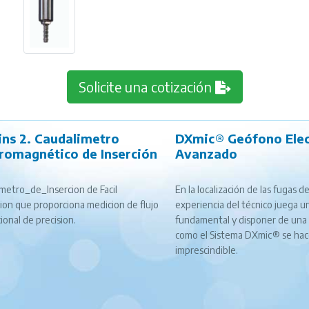
Solicite una cotización
ins 2. Caudalimetro
DXmic® Geófono Elec
tromagnético de Inserción
Avanzado
metro_de_Insercion de Facil
En la localización de las fugas de
cion que proporciona medicion de flujo
experiencia del técnico juega u
cional de precision.
fundamental y disponer de una
como el Sistema DXmic® se ha
imprescindible.