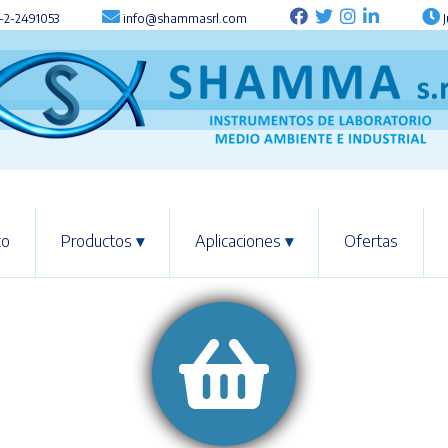
-2-2491053
info@shammasrl.com
J
co
Productos
▾
Aplicaciones
▾
Ofertas