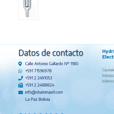
Datos de contacto
Hydr
Elec
Calle Antonio Gallardo Nº 1180
Caudali
+591 71596978
Instala
+591 2 2491053
bidirec
+591 2 2488824
info@shammasrl.com
La Paz Bolivia