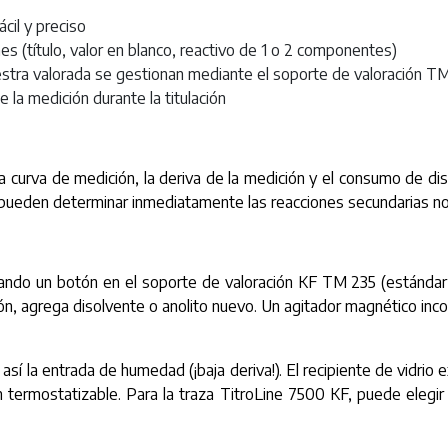
ácil y preciso
s (título, valor en blanco, reactivo de 1 o 2 componentes)
uestra valorada se gestionan mediante el soporte de valoración TM
e la medición durante la titulación
e la curva de medición, la deriva de la medición y el consumo de d
 se pueden determinar inmediatamente las reacciones secundarias 
ndo un botón en el soporte de valoración KF TM 235 (estándar
ón, agrega disolvente o anolito nuevo. Un agitador magnético inco
r así la entrada de humedad (¡baja deriva!). El recipiente de vidri
ón termostatizable. Para la traza TitroLine 7500 KF, puede elegir