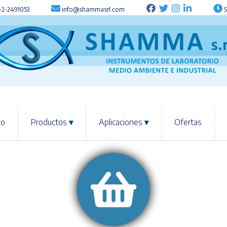
-2-2491053
info@shammasrl.com
S
co
Productos
▾
Aplicaciones
▾
Ofertas