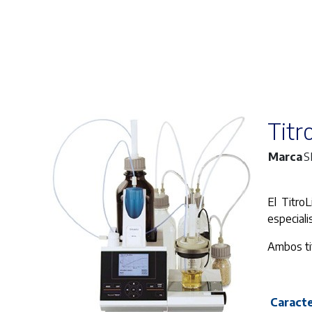
Titr
Marca
S
El Titro
especiali
Ambos tit
Caracte