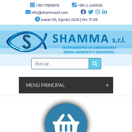
+591-71596978
+591-2-2491053
info@shammasrl.com
Jueves 06, Agosto 2026 | Hrs. 17:08
MENÚ PRINCIPAL
▾